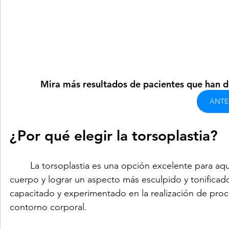
Mira más resultados de pacientes que han de
ANTE
¿Por qué elegir la torsoplastia?
	La torsoplastia es una opción excelente para aquellas personas que desean mejorar la apariencia de su 
cuerpo y lograr un aspecto más esculpido y tonificado.
capacitado y experimentado en la realización de proc
contorno corporal.